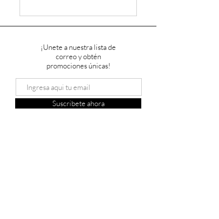
¡Unete a nuestra lista de
correo y obtén
promociones únicas!
Suscribete ahora
carretera La Marqueza-Atlapulco, km 6.5,
52754 Atlapulco, Méx.
Campamento Dëni
Contactanos